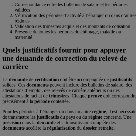
Correspondance entre les bulletins de salaire et les périodes
validées
Vérification des périodes d’activité à l’étranger ou dans d’autre
régimes
Validation des trimestres acquis et des montants de cotisation
Présence de toutes les périodes de chômage, maladie ou
maternité
Quels justificatifs fournir pour appuyer
une demande de correction du relevé de
carrière
La
demande
de
rectification
doit être accompagnée de
justificatifs
solides. Ces
documents
peuvent inclure des bulletins de salaire, des
attestations d’emploi, des relevés de carrière antérieurs ou des
attestations de rachat de
trimestres
. Chaque
preuve
doit correspondr
précisément à la
période
contestée.
Pour les périodes à l’étranger ou dans un autre
régime
, il est nécessai
de transmettre les
justificatifs
du pays ou du
régime
concerné. Une
précision
dans la
demande
et la transmission complète des
documents
accélère la
régularisation
du
dossier retraite
.