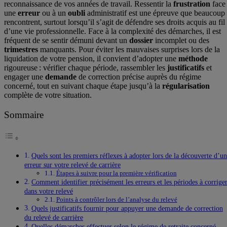
reconnaissance de vos années de travail. Ressentir la
frustration
face
une
erreur
ou à un
oubli
administratif est une épreuve que beaucoup
rencontrent, surtout lorsqu’il s’agit de défendre ses droits acquis au fil
d’une vie professionnelle. Face à la complexité des démarches, il est
fréquent de se sentir démuni devant un
dossier
incomplet ou des
trimestres
manquants. Pour éviter les mauvaises surprises lors de la
liquidation de votre pension, il convient d’adopter une
méthode
rigoureuse : vérifier chaque période, rassembler les
justificatifs
et
engager une
demande
de correction précise auprès du régime
concerné, tout en suivant chaque étape jusqu’à la
régularisation
complète de votre situation.
Sommaire
Quels sont les premiers réflexes à adopter lors de la découverte d’u
erreur sur votre relevé de carrière
Étapes à suivre pour la première vérification
Comment identifier précisément les erreurs et les périodes à corrige
dans votre relevé
Points à contrôler lors de l’analyse du relevé
Quels justificatifs fournir pour appuyer une demande de correction
du relevé de carrière
Quelles démarches effectuer selon le régime de retraite concerné