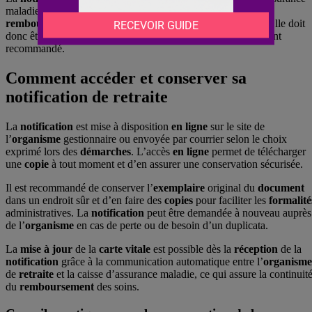
maladie, ce qui déclenche l’actualisation des droits pour le
remboursement
des soins du retraité et de ses ayants droit. Elle doit
donc être conservée précieusement, l’
exemplaire
original étant
recommandé.
Comment accéder et conserver sa
notification de retraite
La
notification
est mise à disposition
en ligne
sur le site de
l’
organisme
gestionnaire ou envoyée par courrier selon le choix
exprimé lors des
démarches
. L’accès
en ligne
permet de télécharger
une
copie
à tout moment et d’en assurer une conservation sécurisée.
Il est recommandé de conserver l’
exemplaire
original du
document
dans un endroit sûr et d’en faire des
copies
pour faciliter les
formalité
administratives. La
notification
peut être demandée à nouveau auprès
de l’
organisme
en cas de perte ou de besoin d’un duplicata.
La
mise à jour
de la
carte
vitale
est possible dès la
réception
de la
notification
grâce à la communication automatique entre l’
organisme
de
retraite
et la caisse d’assurance maladie, ce qui assure la continuit
du
remboursement
des soins.