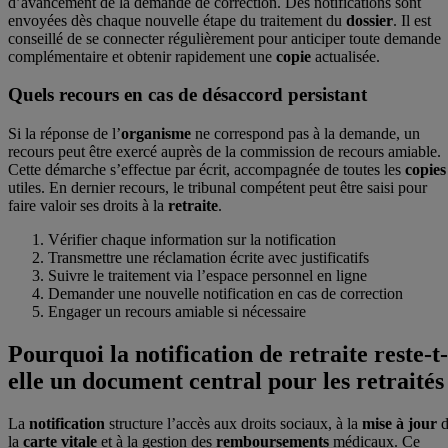
d’avancement de la demande de correction. Des notifications sont
envoyées dès chaque nouvelle étape du traitement du
dossier
. Il est
conseillé de se connecter régulièrement pour anticiper toute demande
complémentaire et obtenir rapidement une
copie
actualisée.
Quels recours en cas de désaccord persistant
Si la réponse de l’
organisme
ne correspond pas à la demande, un
recours peut être exercé auprès de la commission de recours amiable.
Cette démarche s’effectue par écrit, accompagnée de toutes les
copies
utiles. En dernier recours, le tribunal compétent peut être saisi pour
faire valoir ses droits à la
retraite
.
Vérifier chaque information sur la notification
Transmettre une réclamation écrite avec justificatifs
Suivre le traitement via l’espace personnel en ligne
Demander une nouvelle notification en cas de correction
Engager un recours amiable si nécessaire
Pourquoi la notification de retraite reste-t-
elle un document central pour les retraités
La
notification
structure l’accès aux droits sociaux, à la
mise à jour
d
la
carte
vitale
et à la gestion des
remboursements
médicaux. Ce